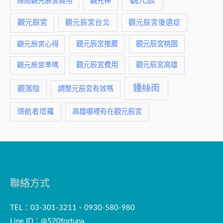
觀元辰
絲雨觀元辰宮費用
觀元神
觀元辰宮
觀元辰宮台北
觀元辰宮後遺症
觀元辰宮推薦
觀元辰宮桃園
觀元辰宮心得
觀元辰宮費用
觀元辰宮準嗎
觀元辰宮高雄
鍾絲雨
觀落陰
調整元辰宮有效嗎
領航者塔羅
高雄哪裡有在觀元辰宮
聯絡方式
TEL：03-301-3211、0930-580-980
Line ID：@520fortuna