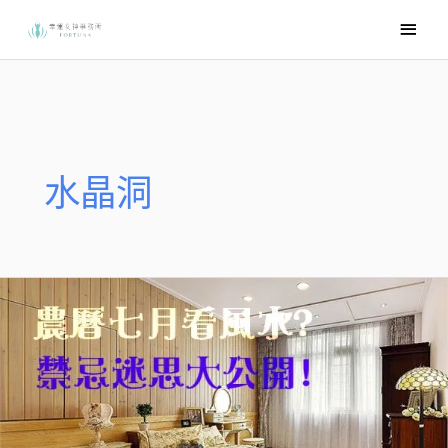
跳
主
至
要
主
選
要
內
單
容
水晶洞
鬼
月
適
合
看
房