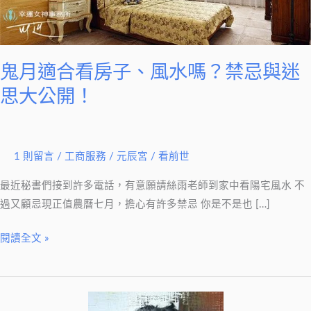
子、
風
水
嗎？
鬼月適合看房子、風水嗎？禁忌與迷
禁
思大公開！
忌
與
迷
思
1 則留言
/
工商服務
/
元辰宮 / 看前世
大
最近秘書們接到許多電話，有意願請絲雨老師到家中看陽宅風水 不
公
過又顧忌現正值農曆七月，擔心有許多禁忌 你是不是也 […]
開！
閱讀全文 »