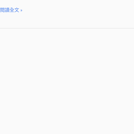
機！
閱讀全文 »