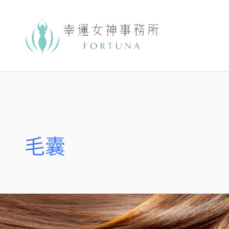
跳
至
主
要
內
容
毛囊
阮
慕