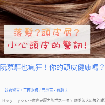
驊
也
瘋
狂！
你
的
頭
皮
健
康
阮慕驊也瘋狂！你的頭皮健康嗎
嗎？
小
心
掉
我要留言
/
工商服務
/
元辰宮 / 看前世
髮
Ｈｅｙ ｙｏｕ～你也是壓力族群之一嗎？ 跟隨著大環境的髒汙
危