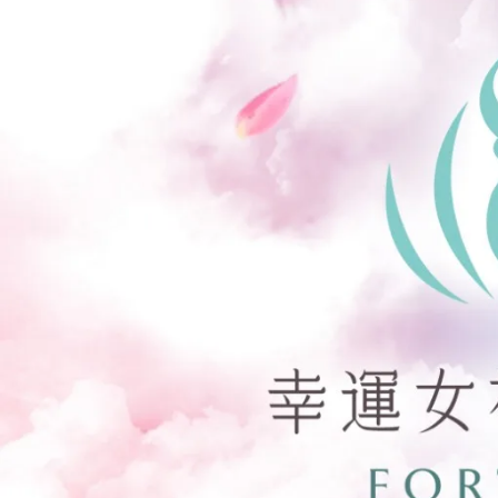
可
思
議
的
顯
化
速
度，
你
一
定
要
看
到
最
後