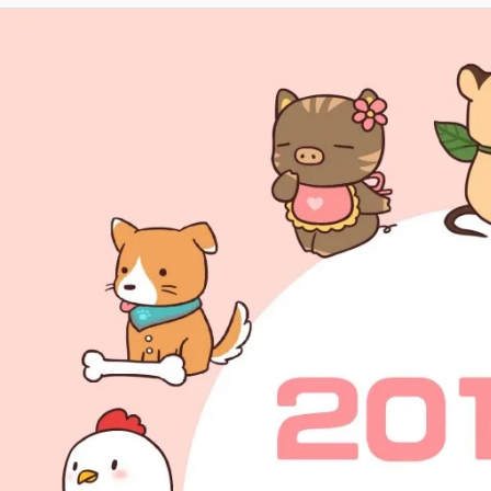
是
【每
什
週
麼？
生
幸
肖
運
運
女
勢】
神
2019/08/04-
事
08/10
務
所
告
訴
你