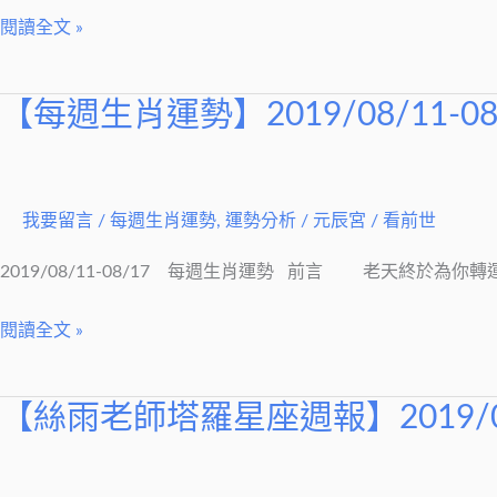
閱讀全文 »
【每週生肖運勢】2019/08/11-08
【每
週
生
肖
我要留言
/
每週生肖運勢
,
運勢分析
/
元辰宮 / 看前世
運
勢】
2019/08/11-08/17 每週生肖運勢 前言 老天終於為
2019/08/11-
閱讀全文 »
08/17
【絲雨老師塔羅星座週報】2019/08/
【絲
雨
老