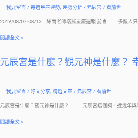
師
我要留言
/
每週星座運勢
,
運勢分析
/
元辰宮 / 看前世
塔
羅
2019/08/07-08/13 絲雨老師塔羅星座週報 前言 多
星
閱讀全文 »
座
週
報】
元辰宮是什麼？觀元神是什麼？ 
元
2019/08/07-
辰
08/13
宮
是
我要留言
/
好文分享
,
精選文章
/
元辰宮 / 看前世
什
麼？
元辰宮是什麼？觀元神是什麼？ 元辰宮這個詞，近幾年與轉
觀
閱讀全文 »
元
神