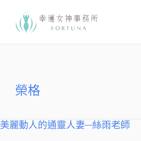
跳
至
主
要
內
容
榮格
美麗動人的通靈人妻─絲雨老師
美
麗