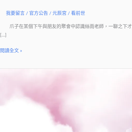
動
人
我要留言
/
官方公告
/
元辰宮 / 看前世
的
通
爪子在某個下午與朋友的聚會中認識絲雨老師，一聊之下才
靈
[…]
人
閱讀全文 »
妻
─
絲
【元
雨
辰
老
宮】
師
超
有
感，
不