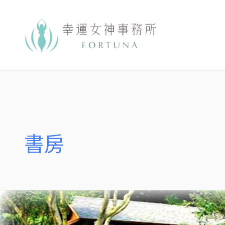
跳
至
主
要
內
容
書房
觀
元