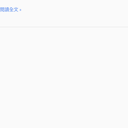
老
閱讀全文 »
師
親
授
（第
十
二
屆）