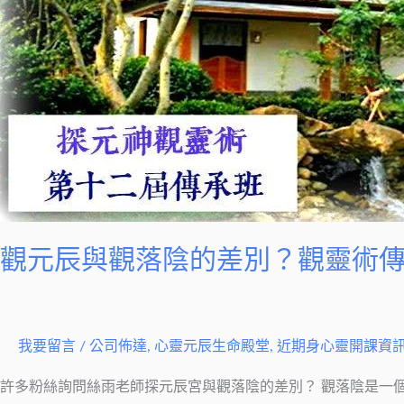
辰
與
觀
落
陰
的
差
別？
觀
靈
觀元辰與觀落陰的差別？觀靈術
術
傳
承
班
我要留言
/
公司佈達
,
心靈元辰生命殿堂
,
近期身心靈開課資
絲
許多粉絲詢問絲雨老師探元辰宮與觀落陰的差別？ 觀落陰是一個
雨