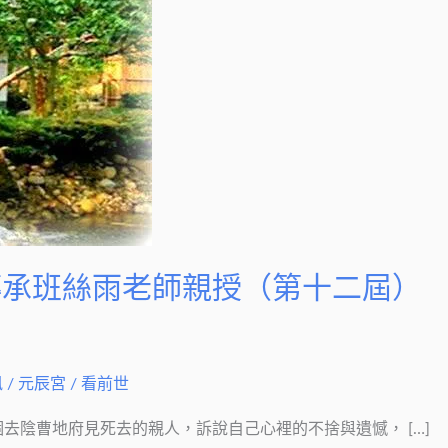
傳承班絲雨老師親授（第十二屆）
訊
/
元辰宮 / 看前世
去陰曹地府見死去的親人，訴說自己心裡的不捨與遺憾， […]