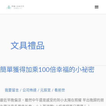
跳
主
至
要
主
選
要
內
單
容
文具禮品
簡單獲得加乘100倍幸福的小祕密
簡
單
獲
得
我要留言
/
公司佈達
/
元辰宮 / 看前世
加
最近早晚偏涼，雖然中午還是感受的到小太陽在照耀 早出晚歸的朋
乘