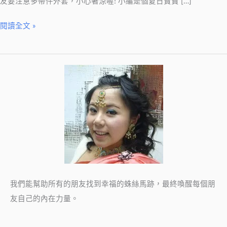
友要注意多帶件外套，小心著涼喔! 小編是個夏日寶寶 […]
100
倍
閱讀全文 »
幸
福
的
小
祕
密
我們能幫助所有的朋友找到幸福的蛛絲馬跡，最終喚醒每個朋
友自己的內在力量。