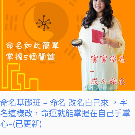
–
命
名
改
名
自
己
來
，
字
名
這
樣
命名基礎班 – 命名 改名自己來 ，字
改，
名這樣改，命運就能掌握在自己手掌
命
心~(已更新)
運
就