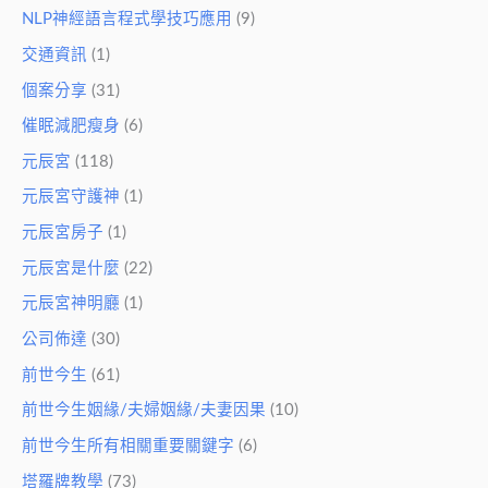
NLP神經語言程式學技巧應用
(9)
交通資訊
(1)
個案分享
(31)
催眠減肥瘦身
(6)
元辰宮
(118)
元辰宮守護神
(1)
元辰宮房子
(1)
元辰宮是什麼
(22)
元辰宮神明廳
(1)
公司佈達
(30)
前世今生
(61)
前世今生姻緣/夫婦姻緣/夫妻因果
(10)
前世今生所有相關重要關鍵字
(6)
塔羅牌教學
(73)