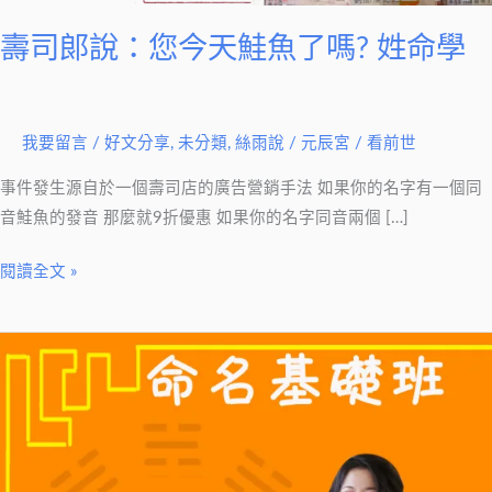
天
鮭
壽司郞說：您今天鮭魚了嗎? 姓命學
魚
了
嗎?
我要留言
/
好文分享
,
未分類
,
絲雨說
/
元辰宮 / 看前世
姓
命
事件發生源自於一個壽司店的廣告營銷手法 如果你的名字有一個同
學
音鮭魚的發音 那麼就9折優惠 如果你的名字同音兩個 […]
閱讀全文 »
命
名
基
礎
班