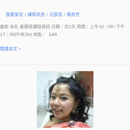
能
掌
我要留言
/
課程訊息
/
元辰宮 / 看前世
握
最新 命名 基礎班課程資訊 日期：共2天 時間：上午10：00~下午
在
17：00(午休2hr) 地點： &#8
自
己
閱讀全文 »
手
掌
心
~
(已
更
新)