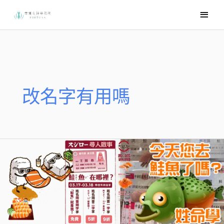
跳
主
至
要
主
選
要
內
單
容
改名字有用嗎
壽
司
郞
說：
您
今