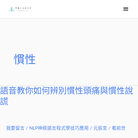
跳
主
至
要
主
選
要
內
單
容
慣性
語音教你如何辨別慣性頭痛與慣性說
語
音
謊
教
你
如
我要留言
/
NLP神經語言程式學技巧應用
/
元辰宮 / 看前世
何