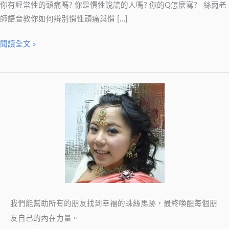
辨
你有經常性的頭痛嗎? 你是慣性說謊的人嗎? 你的Q怎麼寫? 絲雨老
別
師語音教你如何辨別慣性頭痛與慣 […]
慣
性
閱讀全文 »
頭
痛
與
慣
性
說
謊
我們能幫助所有的朋友找到幸福的蛛絲馬跡，最終喚醒每個朋
友自己的內在力量。