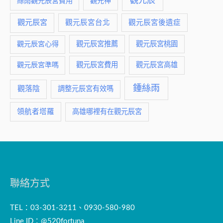
觀元辰
絲雨觀元辰宮費用
觀元神
觀元辰宮
觀元辰宮台北
觀元辰宮後遺症
觀元辰宮推薦
觀元辰宮桃園
觀元辰宮心得
觀元辰宮費用
觀元辰宮準嗎
觀元辰宮高雄
鍾絲雨
觀落陰
調整元辰宮有效嗎
領航者塔羅
高雄哪裡有在觀元辰宮
聯絡方式
TEL：03-301-3211、0930-580-980
Line ID：@520fortuna