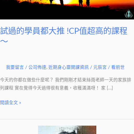
大
推
!CP
值
試過的學員都大推 !CP值超高的課程
超
～
高
的
課
程
我要留言
/
公司佈達
,
近期身心靈開課資訊
/
元辰宮 / 看前世
～
今天的你都在做些什麼呢？ 我們剛剛才結束絲雨老師一天的家族排
列課程 實在覺得今天過得很有意義，收穫滿滿呀！ 家 […]
閱讀全文 »