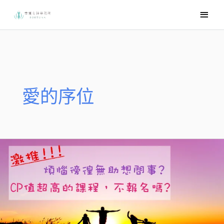
跳
主
至
要
主
選
要
內
單
容
愛的序位
試
過
的
學
員
都