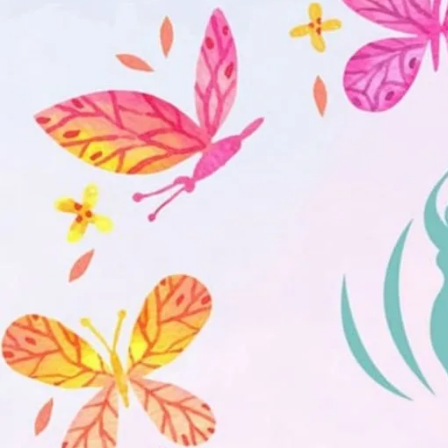
說】
你
控
制
不
了
情
緒，
怎
麼
過
好
這
一
生？