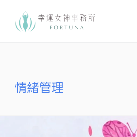
跳
至
主
要
內
容
情緒管理
【絲
雨