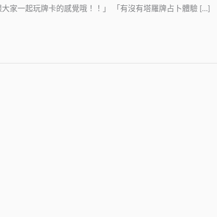
大家一起玩牌卡的感覺哦！！」 「有沒有塔羅牌占卜體驗 […]