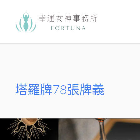
跳
至
主
要
內
容
塔羅牌78張牌義
?
塔