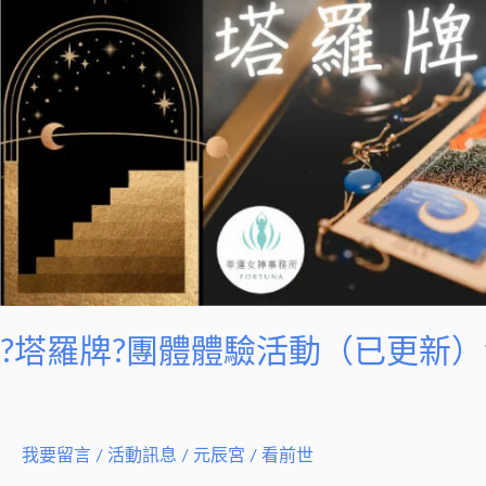
羅
牌?
團
體
體
驗
活
動
（已
更
新）
?塔羅牌?團體體驗活動（已更新
幸
運
女
神
我要留言
/
活動訊息
/
元辰宮 / 看前世
事