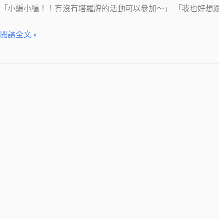
「小編小編！！有沒有塔羅牌的活動可以參加～」 「我也好想跟
務
所
閱讀全文 »