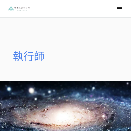
跳
主
至
要
主
選
要
內
單
容
執行師
你
也
可
以
成
為