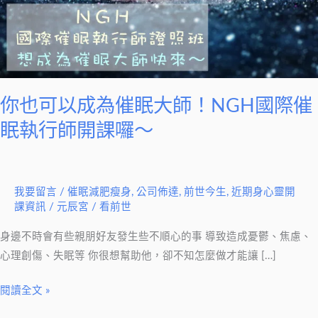
催
眠
大
師！
NGH
國
你也可以成為催眠大師！NGH國際催
際
眠執行師開課囉～
催
眠
執
我要留言
/
催眠減肥瘦身
,
公司佈達
,
前世今生
,
近期身心靈開
行
課資訊
/
元辰宮 / 看前世
師
開
身邊不時會有些親朋好友發生些不順心的事 導致造成憂鬱、焦慮、
課
心理創傷、失眠等 你很想幫助他，卻不知怎麼做才能讓 […]
囉
閱讀全文 »
～