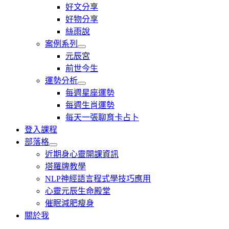
好文分享
好物分享
絲雨說
案例系列
元辰宮
前世今生
運勢分析
每週星座運勢
每週生肖運勢
每天一張聊育卡占卜
登入課程
部落格
近期身心靈開課資訊
塔羅牌教學
NLP神經語言程式學技巧應用
心靈元辰生命殿堂
催眠減肥瘦身
關於我