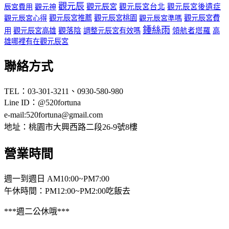
觀元辰
觀元辰宮
辰宮費用
觀元辰宮台北
觀元辰宮後遺症
觀元神
觀元辰宮心得
觀元辰宮推薦
觀元辰宮桃園
觀元辰宮準嗎
觀元辰宮費
鍾絲雨
用
觀元辰宮高雄
觀落陰
調整元辰宮有效嗎
領航者塔羅
高
雄哪裡有在觀元辰宮
聯絡方式
TEL：03-301-3211、0930-580-980
Line ID：@520fortuna
e-mail:
520fortuna@gmail.com
地址：桃園市大興西路二段26-9號8樓
營業時間
週一到週日 AM10:00~PM7:00
午休時間：PM12:00~PM2:00吃飯去
***週二公休哦***