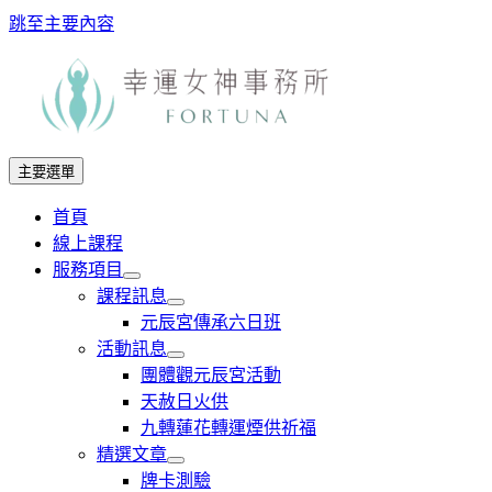
跳至主要內容
主要選單
首頁
線上課程
服務項目
課程訊息
元辰宮傳承六日班
活動訊息
團體觀元辰宮活動
天赦日火供
九轉蓮花轉運煙供祈福
精選文章
牌卡測驗