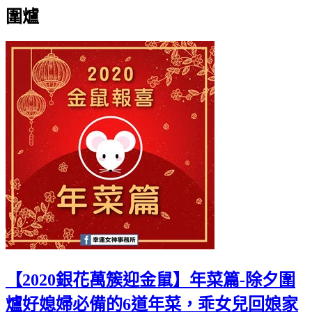
圍爐
【2020銀花萬簇迎金鼠】年菜篇-除夕圍
爐好媳婦必備的6道年菜，乖女兒回娘家