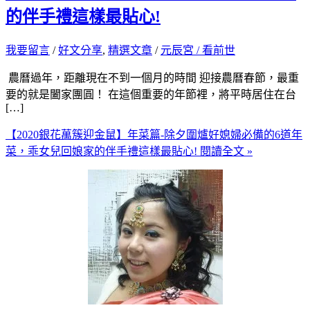
的伴手禮這樣最貼心!
我要留言
/
好文分享
,
精選文章
/
元辰宮 / 看前世
農曆過年，距離現在不到一個月的時間 迎接農曆春節，最重
要的就是闔家團圓！ 在這個重要的年節裡，將平時居住在台
[…]
【2020銀花萬簇迎金鼠】年菜篇-除夕圍爐好媳婦必備的6道年
菜，乖女兒回娘家的伴手禮這樣最貼心!
閱讀全文 »