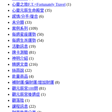
心靈之旅F.T.=Fortunately Travel
(1)
心靈元辰生命殿堂
(35)
感情/分手/復合
(6)
未分類
(33)
案例系列
(109)
每週星座運勢
(50)
每週生肖運勢
(54)
活動訊息
(19)
牌卡測驗
(81)
神明介紹
(1)
精選文章
(216)
絲雨說
(22)
能量商品
(4)
補財運/偏財運/增加財運
(8)
觀元辰宮100問
(81)
觀元辰宮後遺症
(1)
觀落陰
(1)
課程訊息
(22)