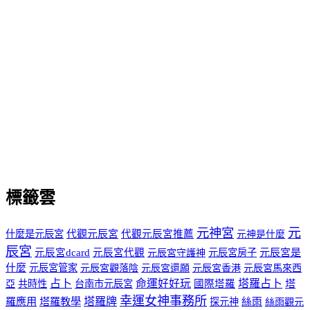
標籤雲
元
元神宮
什麼是元辰宮
代觀元辰宮
代觀元辰宮推薦
元神是什麼
辰宮
元辰宮dcard
元辰宮代觀
元辰宮房子
元辰宮是
元辰宮守護神
什麼
元辰宮管家
元辰宮觀落陰
元辰宮香港
元辰宮馬來西
元辰宮還願
占卜
命運好好玩
塔羅占卜
塔
亞
共時性
台南市元辰宮
國際塔羅
幸運女神事務所
羅應用
塔羅教學
塔羅牌
探元神
絲雨
絲雨觀元