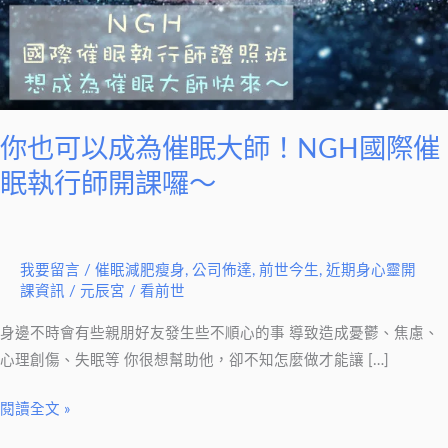
催
眠
大
師！
NGH
國
你也可以成為催眠大師！NGH國際催
際
眠執行師開課囉～
催
眠
執
我要留言
/
催眠減肥瘦身
,
公司佈達
,
前世今生
,
近期身心靈開
行
課資訊
/
元辰宮 / 看前世
師
開
身邊不時會有些親朋好友發生些不順心的事 導致造成憂鬱、焦慮、
課
心理創傷、失眠等 你很想幫助他，卻不知怎麼做才能讓 […]
囉
閱讀全文 »
～