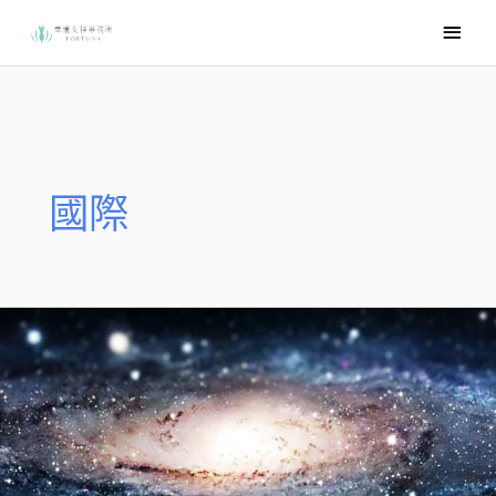
跳
主
至
要
主
選
要
內
單
容
國際
你
也
可
以
成
為