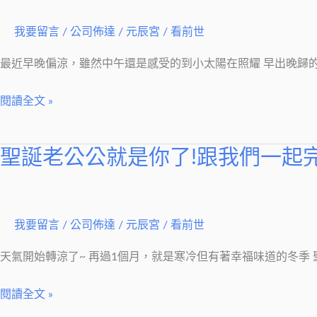
獲
得
我要留言
/
公司佈達
/
元辰宮 / 看前世
加
乘
最近早晚偏涼，雖然中午還是感受的到小太陽在照耀 早出晚歸的朋
100
閱讀全文 »
倍
幸
福
聖誕老公公就是你了!跟我們一起
聖
的
誕
小
老
祕
公
我要留言
/
公司佈達
/
元辰宮 / 看前世
密
公
就
天氣開始轉涼了~ 再過1個月，就是寒冷但有著幸福味道的冬季
是
閱讀全文 »
你