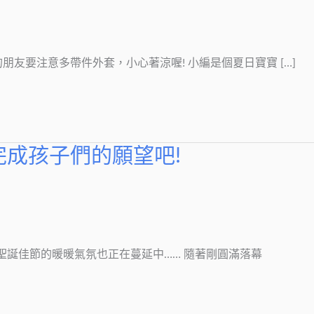
友要注意多帶件外套，小心著涼喔! 小編是個夏日寶寶 […]
完成孩子們的願望吧!
 聖誕佳節的暖暖氣氛也正在蔓延中…… 隨著剛圓滿落幕