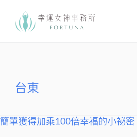
跳
至
主
要
內
容
台東
簡單獲得加乘100倍幸福的小祕密
簡
單