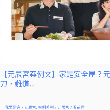
辰
宮
內
媽
媽
突
然
拿
出
了
【元辰宮案例文】家是安全屋？
一
刀，難道…
把
小
刀，
難
我要留言
/
元辰宮
,
案例系列
/
元辰宮 / 看前世