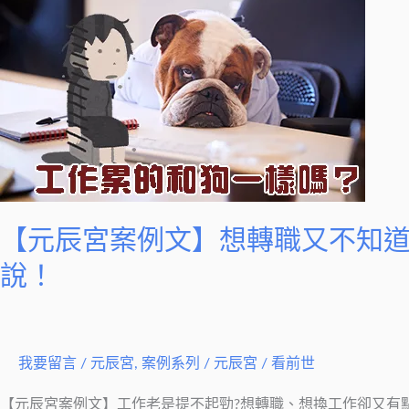
的
辰
回
宮
應，
案
WHY？
例
文】
想
轉
職
又
【元辰宮案例文】想轉職又不知
不
說！
知
道
是
不
我要留言
/
元辰宮
,
案例系列
/
元辰宮 / 看前世
是
【元辰宮案例文】工作老是提不起勁?想轉職、想換工作卻又有
應