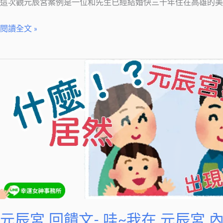
這次觀元辰宮案例是一位和先生已經結婚快三十年住在高雄的美美
賓」
你
閱讀全文 »
覺
得
元
如
辰
何？
宮
回
饋
文-
哇
~
我
在
元
元辰宮 回饋文- 哇~我在 元辰宮