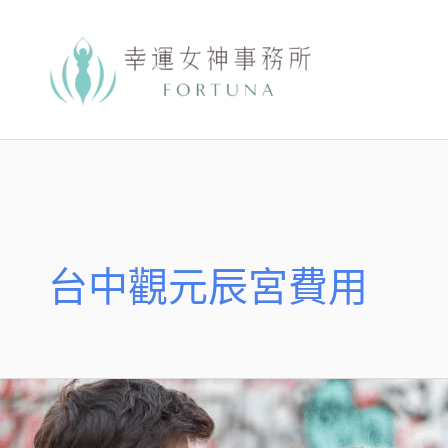
跳
至
主
要
內
容
台中觀元辰宮費用
【元
辰