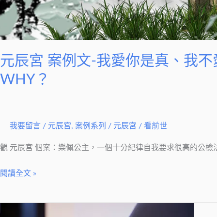
愛
你
是
真、
元辰宮 案例文-我愛你是真、我
我
WHY？
不
愛
你
也
我要留言
/
元辰宮
,
案例系列
/
元辰宮 / 看前世
是
觀 元辰宮 個案：樂佩公主，一個十分紀律自我要求很高的公
真，
9
閱讀全文 »
年
換
來
【元