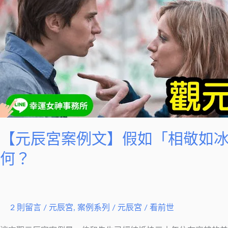
宮
案
例
文】
假
如
「相
敬
如
冰」
【元辰宮案例文】假如「相敬如
能
何？
變
回
「相
敬
2 則留言
/
元辰宮
,
案例系列
/
元辰宮 / 看前世
如