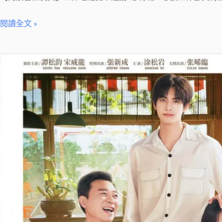
該
閱讀全文 »
行
動，
看
【元
元
辰
辰
宮
宮
案
怎
例
麼
文】
說！
家
是
安
全
屋？
元