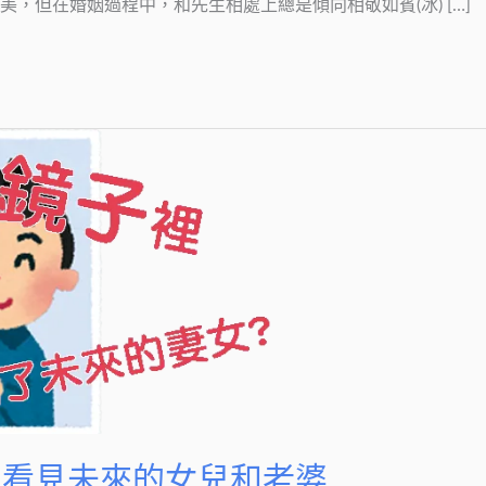
，但在婚姻過程中，和先生相處上總是傾向相敬如賓(冰) […]
 內看見未來的女兒和老婆