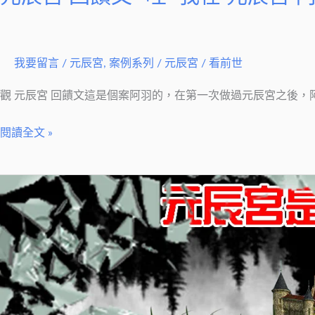
辰
宮
內
看
我要留言
/
元辰宮
,
案例系列
/
元辰宮 / 看前世
見
觀 元辰宮 回饋文這是個案阿羽的，在第一次做過元辰宮之後
未
來
閱讀全文 »
的
女
元
兒
辰
和
宮
老
案
婆
例
文-
我