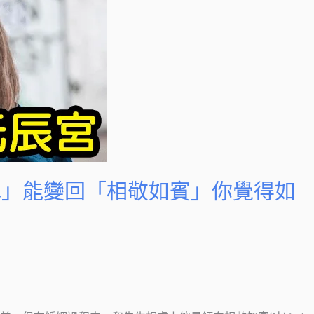
冰」能變回「相敬如賓」你覺得如