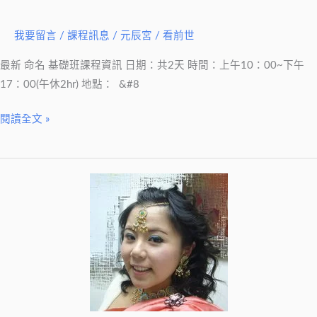
能
掌
我要留言
/
課程訊息
/
元辰宮 / 看前世
握
最新 命名 基礎班課程資訊 日期：共2天 時間：上午10：00~下午
在
17：00(午休2hr) 地點： &#8
自
己
閱讀全文 »
手
掌
心
~
(已
更
新)