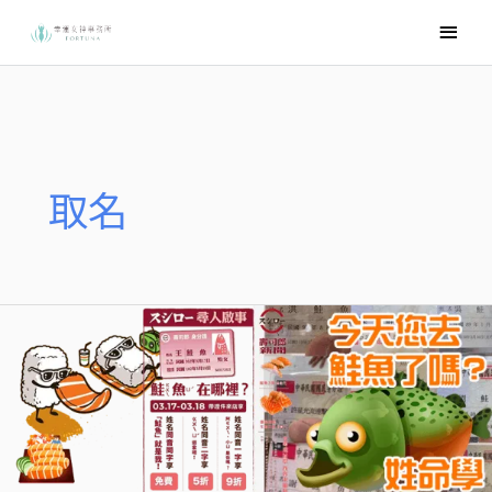
跳
主
至
要
主
選
要
內
單
容
取名
壽
司
郞
說：
您
今