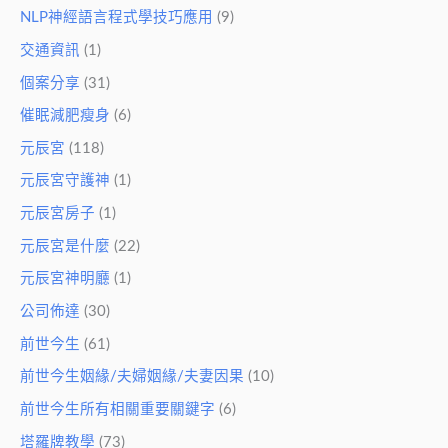
NLP神經語言程式學技巧應用
(9)
交通資訊
(1)
個案分享
(31)
催眠減肥瘦身
(6)
元辰宮
(118)
元辰宮守護神
(1)
元辰宮房子
(1)
元辰宮是什麼
(22)
元辰宮神明廳
(1)
公司佈達
(30)
前世今生
(61)
前世今生姻緣/夫婦姻緣/夫妻因果
(10)
前世今生所有相關重要關鍵字
(6)
塔羅牌教學
(73)