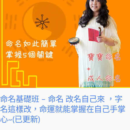
–
命
名
改
名
自
己
來
，
字
名
這
樣
命名基礎班 – 命名 改名自己來 ，字
改，
名這樣改，命運就能掌握在自己手掌
命
心~(已更新)
運
就