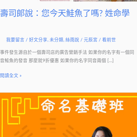
天
鮭
壽司郞說：您今天鮭魚了嗎? 姓命學
魚
了
嗎?
我要留言
/
好文分享
,
未分類
,
絲雨說
/
元辰宮 / 看前世
姓
命
事件發生源自於一個壽司店的廣告營銷手法 如果你的名字有一個同
學
音鮭魚的發音 那麼就9折優惠 如果你的名字同音兩個 […]
閱讀全文 »
命
名
基
礎
班