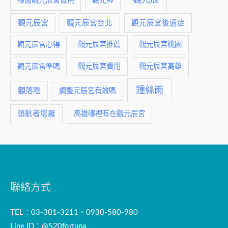
絲雨觀元辰宮費用
觀元神
觀元辰宮
觀元辰宮台北
觀元辰宮後遺症
觀元辰宮推薦
觀元辰宮桃園
觀元辰宮心得
觀元辰宮費用
觀元辰宮準嗎
觀元辰宮高雄
鍾絲雨
觀落陰
調整元辰宮有效嗎
領航者塔羅
高雄哪裡有在觀元辰宮
聯絡方式
TEL：03-301-3211、0930-580-980
Line ID：@520fortuna