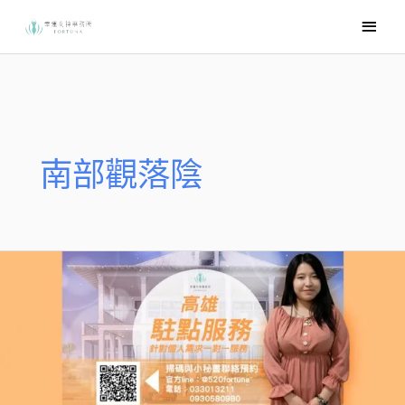
跳
主
至
要
主
選
要
內
單
容
南部觀落陰
2022
元
辰
宮
高
雄