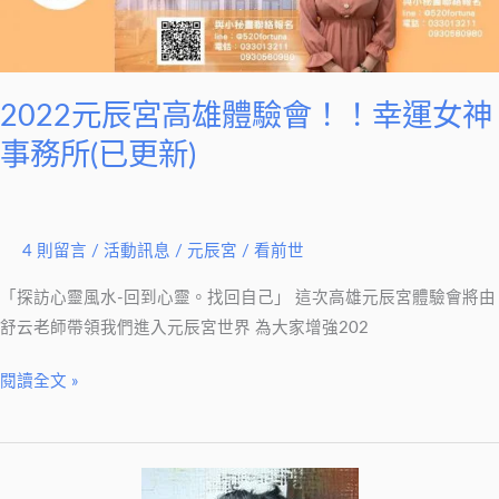
高
雄
體
驗
2022元辰宮高雄體驗會！！幸運女神
會！！
事務所(已更新)
幸
運
女
4 則留言
/
活動訊息
/
元辰宮 / 看前世
神
事
「探訪心靈風水-回到心靈。找回自己」 這次高雄元辰宮體驗會將由
務
舒云老師帶領我們進入元辰宮世界 為大家增強202
所
(已
閱讀全文 »
更
新)