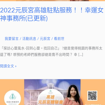
駐
點
2022元辰宮高雄駐點服務！！幸運女
服
神事務所(已更新)
務！！
幸
運
我要留言
/
活動訊息
/
元辰宮 / 看前世
女
神
「探訪心靈風水-回到心靈。找回自己」 ?總是覺得桃園的事務所太
事
遠了嗎? 想預約老師們服務卻總是喬不出時間？ 幸 […]
務
所
閱讀全文 »
(已
更
2022
新)
元
辰
宮