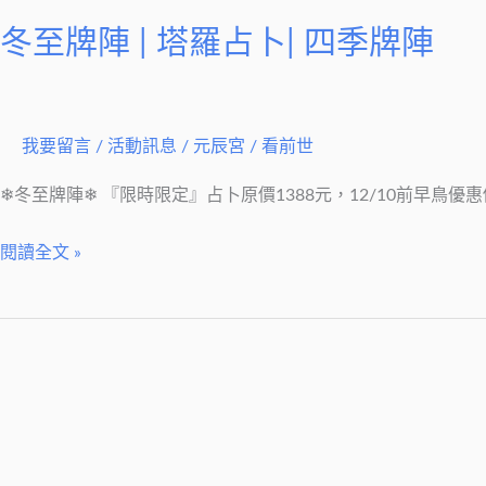
冬至牌陣 | 塔羅占卜| 四季牌陣
我要留言
/
活動訊息
/
元辰宮 / 看前世
❄冬至牌陣❄ 『限時限定』占卜原價1388元，12/10前早鳥優惠價
閱讀全文 »