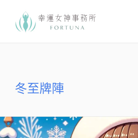
跳
至
主
要
內
容
冬至牌陣
冬
至