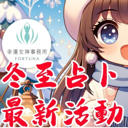
牌
陣
|
塔
羅
占
卜|
四
季
牌
陣