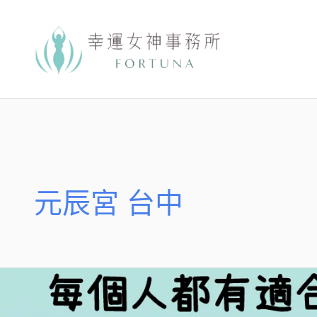
跳
至
主
要
內
容
元辰宮 台中
【觀
元