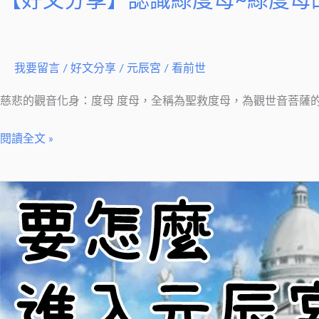
【好文分享】認識綠度母~綠度母
的
故
事：
我
我要留言
/
好文分享
/
元辰宮 / 看前世
的
慈悲的觀音化身：度母 度母，全稱為聖救度母，為觀世音菩薩
媽
媽
閱讀全文 »
是
綠
度
【觀
母
元
辰
宮
問
答】
要