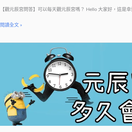
【觀元辰宮問答】可以每天觀元辰宮嗎？ Hello 大家好，這是幸
閱讀全文 »
【觀
元
辰
宮
問
答】
元
辰
宮
調