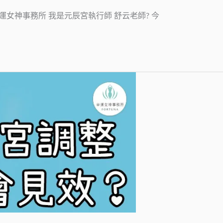
運女神事務所 我是元辰宮執行師 舒云老師? 今