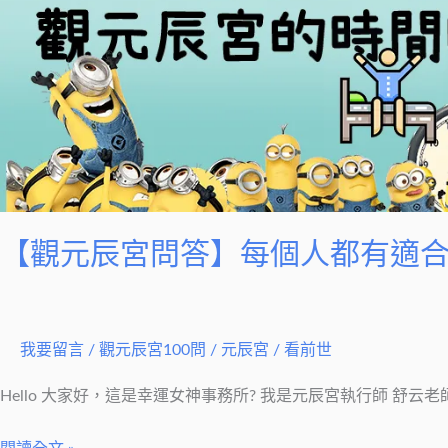
辰
宮
問
答】
每
個
人
都
有
【觀元辰宮問答】每個人都有適
適
合
觀
元
我要留言
/
觀元辰宮100問
/
元辰宮 / 看前世
辰
Hello 大家好，這是幸運女神事務所? 我是元辰宮執行師 舒云老
宮
的