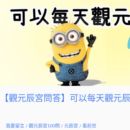
元
辰
宮
問
答】
可
以
每
天
觀
元
【觀元辰宮問答】可以每天觀元
辰
宮
嗎？
我要留言
/
觀元辰宮100問
/
元辰宮 / 看前世