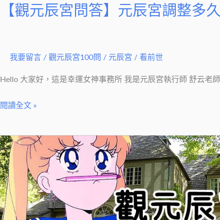
整
【觀元辰宮問答】元辰宮調整多
多
久
會
見
我要留言
/
觀元辰宮100問
/
元辰宮 / 看前世
效？
Hello 大家好，這是幸運女神事務所 我是元辰宮執行師 舒云
閱讀全文 »
【觀
元
辰
宮
問
答】