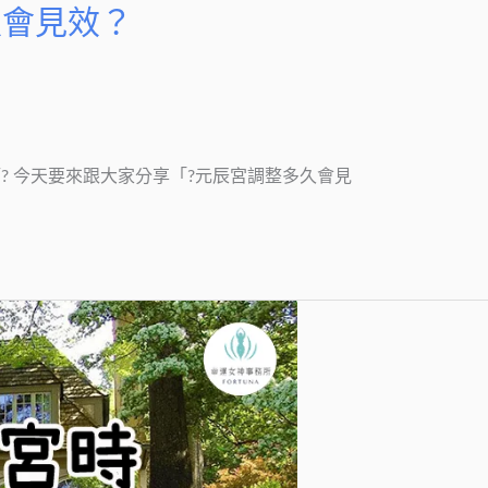
久會見效？
老師? 今天要來跟大家分享「?元辰宮調整多久會見