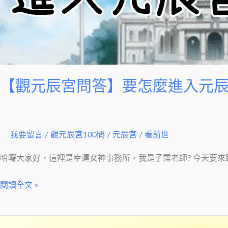
怎
麼
進
入
元
【觀元辰宮問答】要怎麼進入元
辰
宮？
我要留言
/
觀元辰宮100問
/
元辰宮 / 看前世
哈囉大家好，這裡是幸運女神事務所，我是子霈老師? 今天要來
閱讀全文 »
【觀