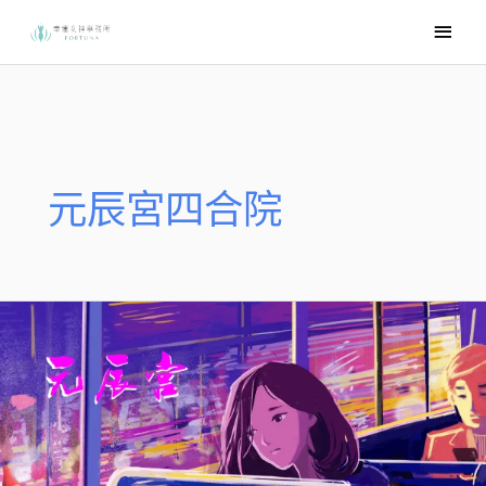
跳
主
至
要
主
選
要
內
單
容
元辰宮四合院
【元
辰
宮
案
例
文】