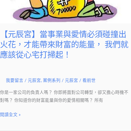
須
碰
撞
出
【元辰宮】當事業與愛情必須碰撞出
火
火花，才能帶來財富的能量， 我們就
花，
應該從心宅打掃起！
才
能
帶
來
我要留言
/
元辰宮
,
案例系列
/
元辰宮 / 看前世
財
你是一家公司的負責人嗎？ 你即將面對公司轉型，卻又擔心時機不
富
對嗎？ 你知道你的財富能量與你的愛情相關嗎？ 所有
的
能
閱讀全文 »
量，
我