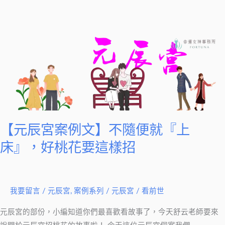
辰
宮
案
例
文】
不
隨
便
就
『上
【元辰宮案例文】不隨便就『上
床』，
床』，好桃花要這樣招
好
桃
花
我要留言
/
元辰宮
,
案例系列
/
元辰宮 / 看前世
要
這
元辰宮的部份，小編知道你們最喜歡看故事了，今天舒云老師要來
樣