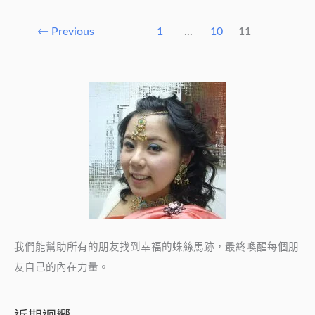
們
就
←
Previous
1
...
10
11
應
該
從
心
宅
打
掃
起！
我們能幫助所有的朋友找到幸福的蛛絲馬跡，最終喚醒每個朋
友自己的內在力量。