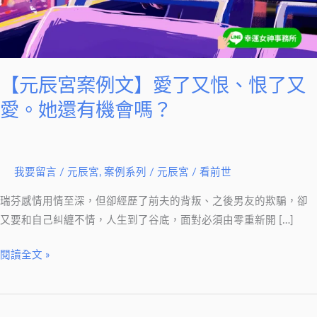
愛
了
又
恨、
恨
【元辰宮案例文】愛了又恨、恨了又
了
愛。她還有機會嗎？
又
愛。
她
我要留言
/
元辰宮
,
案例系列
/
元辰宮 / 看前世
還
有
瑞芬感情用情至深，但卻經歷了前夫的背叛、之後男友的欺騙，卻
機
又要和自己糾纏不情，人生到了谷底，面對必須由零重新開 […]
會
嗎？
閱讀全文 »
【元