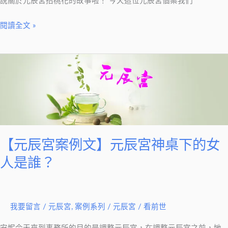
說關於元辰宮招桃花的故事啦！ 今天這位元辰宮個案我們
招
閱讀全文 »
【元
辰
宮
案
例
文】
【元辰宮案例文】元辰宮神桌下的女
元
辰
人是誰？
宮
神
桌
我要留言
/
元辰宮
,
案例系列
/
元辰宮 / 看前世
下
的