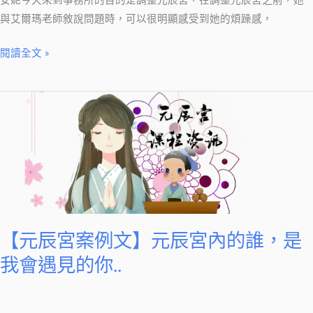
安妮今天來到事務所的目的是調整元辰宮，在調整元辰宮之前，她
女
與艾爾瑪老師敘說問題時，可以很明顯感受到她的煩躁感，
人
是
閱讀全文 »
誰？
【元
辰
宮
案
例
文】
元
辰
【元辰宮案例文】元辰宮內的誰，是
宮
我會遇見的你..
內
的
誰，