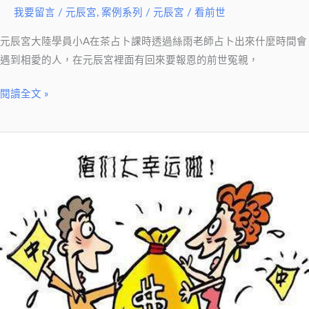
我要留言
/
元辰宮
,
案例系列
/
元辰宮 / 看前世
是
我
元辰宮大陸學員小A在茶占卜課時透過絲雨老師占卜出來什麼時間會
會
遇到相愛的人，在元辰宮裡面有回來要報恩的前世冤親，
遇
見
閱讀全文 »
的
你..
【元
辰
宮】
當
事
業
與
愛
情
必