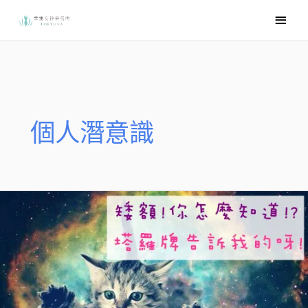
跳
主
至
要
主
選
要
內
單
容
個人潛意識
「老
師
的
塔
羅
也