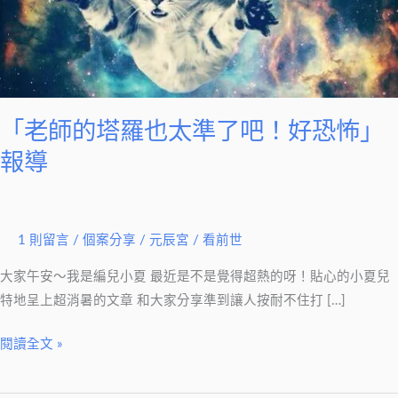
太
準
了
吧！
好
恐
「老師的塔羅也太準了吧！好恐怖」
怖」
報導
報
導
1 則留言
/
個案分享
/
元辰宮 / 看前世
大家午安～我是編兒小夏 最近是不是覺得超熱的呀！貼心的小夏兒
特地呈上超消暑的文章 和大家分享準到讓人按耐不住打 […]
閱讀全文 »