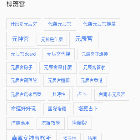
標籤雲
什麼是元辰宮
代觀元辰宮
代觀元辰宮推薦
元神宮
元辰宮
元神是什麼
元辰宮dcard
元辰宮代觀
元辰宮守護神
元辰宮是什麼
元辰宮房子
元辰宮管家
元辰宮觀落陰
元辰宮還願
元辰宮香港
占卜
元辰宮馬來西亞
共時性
台南市元辰宮
命運好好玩
塔羅占卜
國際塔羅
塔羅牌
塔羅應用
塔羅教學
幸運女神事務所
絲雨
探元神