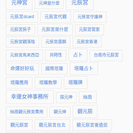
元神宮
元辰宮
元神是什麼
元辰宮dcard
元辰宮代觀
元辰宮守護神
元辰宮是什麼
元辰宮房子
元辰宮管家
元辰宮觀落陰
元辰宮還願
元辰宮香港
占卜
元辰宮馬來西亞
共時性
台南市元辰宮
命運好好玩
塔羅占卜
國際塔羅
塔羅牌
塔羅應用
塔羅教學
幸運女神事務所
絲雨
探元神
觀元辰
絲雨觀元辰宮費用
觀元神
觀元辰宮
觀元辰宮台北
觀元辰宮後遺症