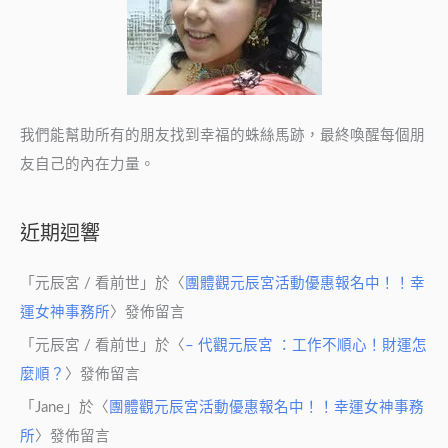
訴
你！
我們能幫助所有的朋友找到幸福的蛛絲馬跡，最終喚醒每個朋
友自己的內在力量。
近期迴響
「
元辰宮 / 看前世
」於〈
團體觀元辰宮活動優惠報名中！！幸
運女神事務所
〉發佈留言
「
元辰宮 / 看前世
」於〈
– 代觀元辰宮 ：工作不順心！財運怎
麼順？
〉發佈留言
「
Jane
」於〈
團體觀元辰宮活動優惠報名中！！幸運女神事務
所
〉發佈留言