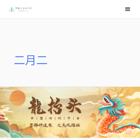
跳
主
至
要
主
選
要
內
單
容
二月二
【節
日】
農
曆
二
月