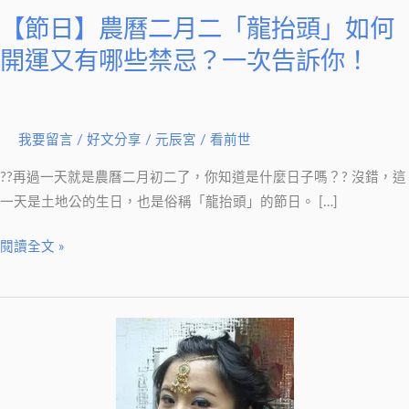
二
【節日】農曆二月二「龍抬頭」如何
「龍
抬
開運又有哪些禁忌？一次告訴你！
頭」
如
何
我要留言
/
好文分享
/
元辰宮 / 看前世
開
運
??再過一天就是農曆二月初二了，你知道是什麼日子嗎？? 沒錯，這
又
一天是土地公的生日，也是俗稱「龍抬頭」的節日。 […]
有
閱讀全文 »
哪
些
禁
忌？
一
次
告