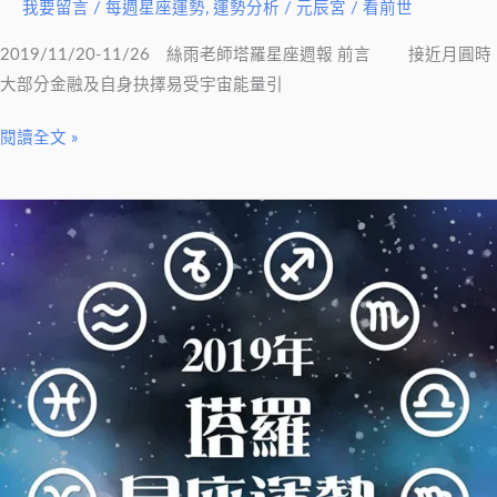
我要留言
/
每週星座運勢
,
運勢分析
/
元辰宮 / 看前世
羅
星
2019/11/20-11/26 絲雨老師塔羅星座週報 前言 接近月圓時
座
大部分金融及自身抉擇易受宇宙能量引
週
報】
閱讀全文 »
2019/11/20-
11/26
【絲
雨
老
師
塔
羅
星
座
週
報】