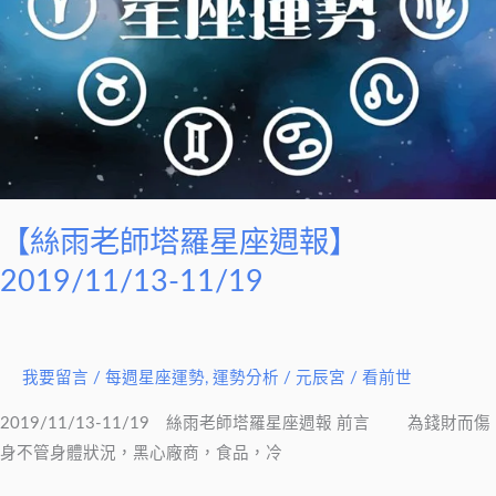
2019/11/13-
11/19
【絲雨老師塔羅星座週報】
2019/11/13-11/19
我要留言
/
每週星座運勢
,
運勢分析
/
元辰宮 / 看前世
2019/11/13-11/19 絲雨老師塔羅星座週報 前言 為錢財而傷
身不管身體狀況，黑心廠商，食品，冷