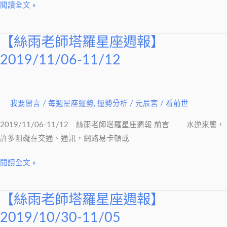
閱讀全文 »
【絲雨老師塔羅星座週報】
【絲
雨
2019/11/06-11/12
老
師
塔
我要留言
/
每週星座運勢
,
運勢分析
/
元辰宮 / 看前世
羅
星
2019/11/06-11/12 絲雨老師塔羅星座週報 前言 水逆來襲，
座
許多阻礙在交通、通訊，網路易卡頓或
週
報】
閱讀全文 »
2019/11/06-
11/12
【絲雨老師塔羅星座週報】
【絲
雨
2019/10/30-11/05
老