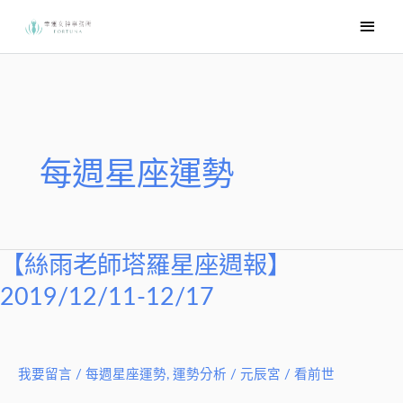
跳
主
至
要
主
選
要
內
單
容
每週星座運勢
【絲雨老師塔羅星座週報】
【絲
雨
2019/12/11-12/17
老
師
塔
我要留言
/
每週星座運勢
,
運勢分析
/
元辰宮 / 看前世
羅