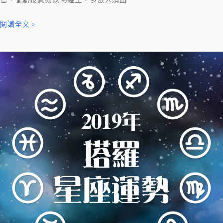
己、衝動投資易跌倒碰壁，多數人須面
週
報】
閱讀全文 »
2019/10/23-
10/29
【絲
雨
老
師
塔
羅
星
座
週
報】
2019/10/16-
10/22