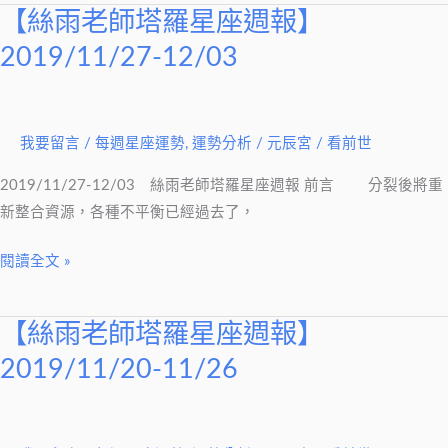
12/10
【絲雨老師塔羅星座週報】
【絲
雨
2019/11/27-12/03
老
師
塔
我要留言
/
每週星座運勢
,
運勢分析
/
元辰宮 / 看前世
羅
星
2019/11/27-12/03 絲雨老師塔羅星座週報 前言 分裂後將重
座
新整合資源，各種不平衡已經過去了，
週
報】
閱讀全文 »
2019/11/27-
12/03
【絲雨老師塔羅星座週報】
【絲
雨
2019/11/20-11/26
老
師
塔