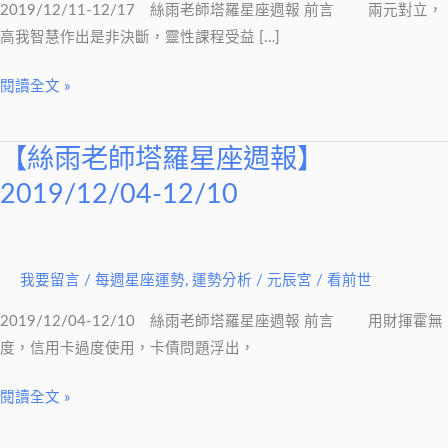
星
2019/12/11-12/17 絲雨老師塔羅星座週報 前言 兩元對立，
座
高我智慧作出是非決斷，靈性課程受益 […]
週
報】
閱讀全文 »
2019/12/11-
12/17
【絲雨老師塔羅星座週報】
【絲
雨
2019/12/04-12/10
老
師
塔
我要留言
/
每週星座運勢
,
運勢分析
/
元辰宮 / 看前世
羅
星
2019/12/04-12/10 絲雨老師塔羅星座週報 前言 用財揮霍無
座
度，信用卡過度使用，卡債問題浮出，
週
報】
閱讀全文 »
2019/12/04-