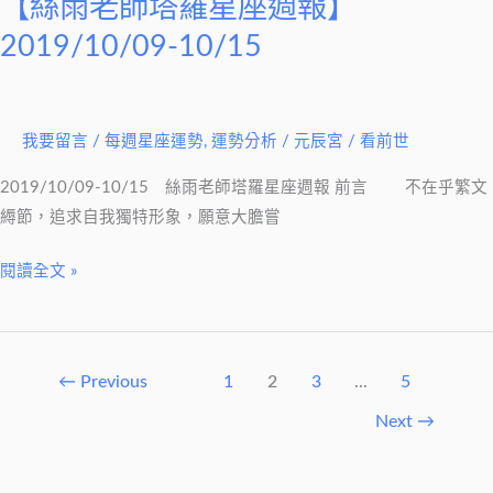
【絲雨老師塔羅星座週報】
【絲
雨
2019/10/09-10/15
老
師
塔
我要留言
/
每週星座運勢
,
運勢分析
/
元辰宮 / 看前世
羅
星
2019/10/09-10/15 絲雨老師塔羅星座週報 前言 不在乎繁文
座
縟節，追求自我獨特形象，願意大膽嘗
週
報】
閱讀全文 »
2019/10/09-
10/15
←
Previous
1
2
3
...
5
Next
→