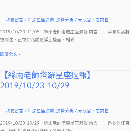
師
塔
我要留言
/
每週星座運勢
,
運勢分析
/
元辰宮 / 看前世
羅
星
2019/10/30-11/05 絲雨老師塔羅星座週報 前言 罕見疾病將
座
被關注，正視網路議題浮上檯面，韜光
週
報】
閱讀全文 »
2019/10/30-
11/05
【絲雨老師塔羅星座週報】
【絲
雨
2019/10/23-10/29
老
師
塔
我要留言
/
每週星座運勢
,
運勢分析
/
元辰宮 / 看前世
羅
星
2019/10/23-10/29 絲雨老師塔羅星座週報 前言 過多信任自
座