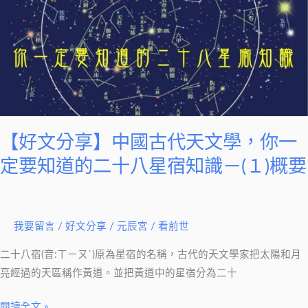
享】
中
國
古
代
天
文
學，
【好文分享】中國古代天文學，你一
你
定要知道的二十八星宿知識－(１)概要
一
定
要
我要留言
/
好文分享
/
元辰宮 / 看前世
知
道
二十八宿(音:ㄒㄧㄡˋ)原為星宿的名稱，古代的天文學家把太陽和月
的
亮經過的天區稱作黃道。並把黃道中的星宿分為二十
二
十
閱讀全文 »