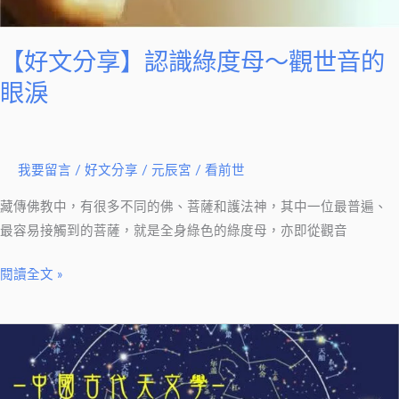
世
音
的
【好文分享】認識綠度母～觀世音的
眼
眼淚
淚
我要留言
/
好文分享
/
元辰宮 / 看前世
藏傳佛教中，有很多不同的佛、菩薩和護法神，其中一位最普遍、
最容易接觸到的菩薩，就是全身綠色的綠度母，亦即從觀音
閱讀全文 »
【好
文
分