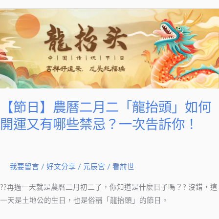
是
【節
綠
日】
度
農
母
曆
二
月
二
【節日】農曆二月二「龍抬頭」如何
「龍
抬
開運又有哪些禁忌？一次告訴你！
頭」
如
何
我要留言
/
好文分享
/
元辰宮 / 看前世
開
運
??再過一天就是農曆二月初二了，你知道是什麼日子嗎？? 沒錯，這
又
一天是土地公的生日，也是俗稱「龍抬頭」的節日。
有