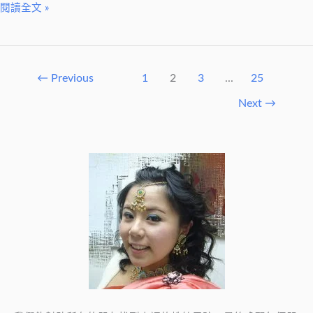
閱讀全文 »
哪
些
禁
忌？
←
Previous
1
2
3
...
25
一
Next
→
次
告
訴
你！