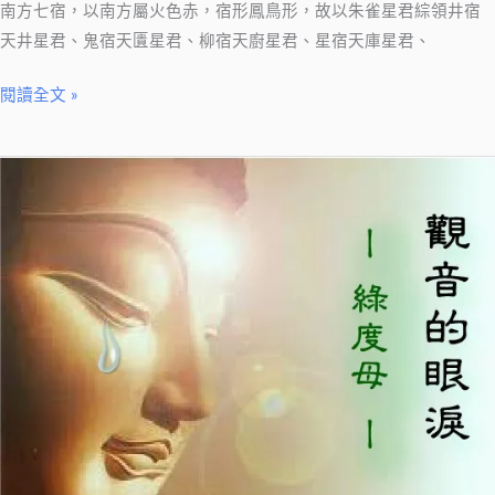
南方七宿，以南方屬火色赤，宿形鳳鳥形，故以朱雀星君綜領井宿
二
天井星君、鬼宿天匱星君、柳宿天廚星君、星宿天庫星君、
十
八
閱讀全文 »
星
宿
【好
知
文
識
分
－
享】
(3)
認
南
識
方
綠
朱
度
雀
母
～
觀