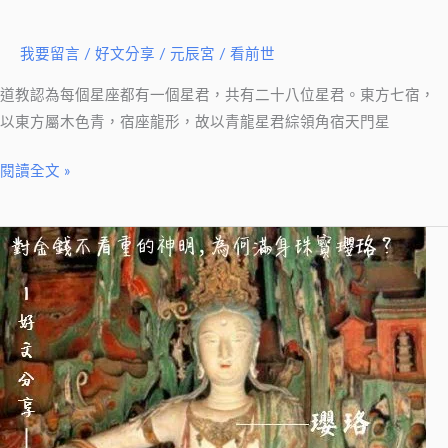
知
道
我要留言
/
好文分享
/
元辰宮 / 看前世
的
道教認為每個星座都有一個星君，共有二十八位星君。東方七宿，
二
以東方屬木色青，宿座龍形，故以青龍星君綜領角宿天門星
十
八
閱讀全文 »
星
宿
【好
知
文
識
分
－
享】
(2)
為
東
什
方
麼
青
神
龍