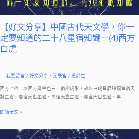
天
文
學，
【好文分享】中國古代天文學，你一
你
定要知道的二十八星宿知識－(4)西方
一
白虎
定
要
知
道
我要留言
/
好文分享
/
元辰宮 / 看前世
的
西方七宿，以西方屬金色白，宿座虎形，故以白虎星君綜領奎宿天
二
將星君、婁宿天獄星君、胃宿天倉星君、昴宿天目星君、畢
十
八
閱讀全文 »
星
宿
【好
知