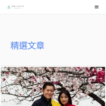
跳
主
至
要
主
選
要
內
單
容
精選文章
【好
文
分
享】
17
歲