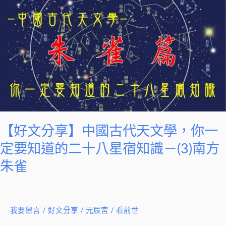
文
識
分
－
享】
(4)
中
西
國
方
古
白
代
虎
天
文
學，
【好文分享】中國古代天文學，你一
你
定要知道的二十八星宿知識－(3)南方
一
朱雀
定
要
知
道
我要留言
/
好文分享
/
元辰宮 / 看前世
的