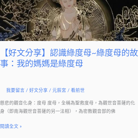
認
識
綠
度
母
~
【好文分享】認識綠度母~綠度母的故
綠
事：我的媽媽是綠度母
度
母
的
我要留言
/
好文分享
/
元辰宮 / 看前世
故
事：
慈悲的觀音化身：度母 度母，全稱為聖救度母，為觀世音菩薩的化
我
身（即南海觀世音菩薩的另一法相），為密教觀音部的佛
的
媽
閱讀全文 »
媽