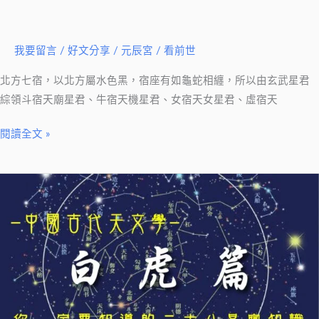
要
知
道
我要留言
/
好文分享
/
元辰宮 / 看前世
的
北方七宿，以北方屬水色黑，宿座有如龜蛇相纏，所以由玄武星君
二
綜領斗宿天廟星君、牛宿天機星君、女宿天女星君、虛宿天
十
八
閱讀全文 »
星
宿
【好
知
文
識
分
－
享】
(5)
中
北
國
方
古
玄
代
武