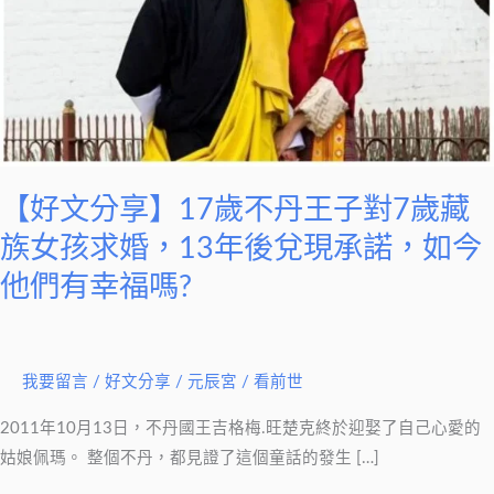
不
丹
王
子
對
7
歲
【好文分享】17歲不丹王子對7歲藏
藏
族女孩求婚，13年後兌現承諾，如今
族
女
他們有幸福嗎?
孩
求
婚，
我要留言
/
好文分享
/
元辰宮 / 看前世
13
年
2011年10月13日，不丹國王吉格梅.旺楚克終於迎娶了自己心愛的
後
姑娘佩瑪。 整個不丹，都見證了這個童話的發生 […]
兌