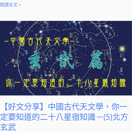
現
閱讀全文 »
承
諾，
【好
如
文
今
分
他
享】
們
中
有
國
幸
古
福
代
嗎?
天
文
學，
【好文分享】中國古代天文學，你一
你
定要知道的二十八星宿知識－(5)北方
一
玄武
定