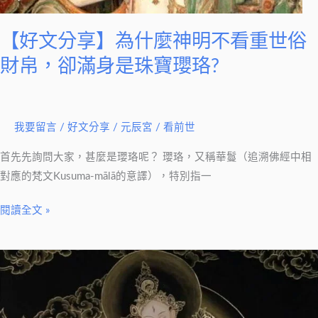
明
不
【好文分享】為什麼神明不看重世俗
看
財帛，卻滿身是珠寶瓔珞?
重
世
俗
財
我要留言
/
好文分享
/
元辰宮 / 看前世
帛，
首先先詢問大家，甚麼是瓔珞呢？ 瓔珞，又稱華鬘（追溯佛經中相
卻
對應的梵文Kusuma-mālā的意譯），特別指一
滿
身
閱讀全文 »
是
珠
寶
【好
瓔
文
珞?
分
享】