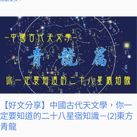
八
星
【好
宿
文
知
分
識
享】
－
中
(１)
國
概
古
要
代
天
文
學，
【好文分享】中國古代天文學，你一
你
定要知道的二十八星宿知識－(2)東方
一
青龍
定
要