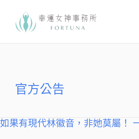
跳
至
主
要
內
容
官方公告
如果有現代林徽音，非她莫屬！ 
如
果