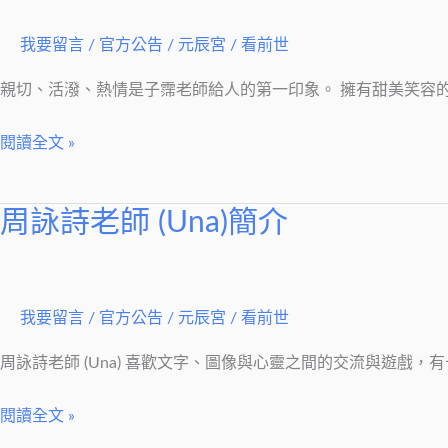
有
現
我要留言
/
官方公告
/
元辰宮 / 看前世
代
林
親切、活潑、熱情是子霈老師給人的第一印象。 擁有甜美笑容的
徽
閱讀全文 »
音，
非
她
周詠詩老師 (Una)簡介
周
莫
詠
屬！
詩
一
老
我要留言
/
官方公告
/
元辰宮 / 看前世
個
師
來
(Una)
周詠詩老師 (Una) 喜歡文字、圖像與心靈之間的交流與遊戲
自
簡
台
閱讀全文 »
介
灣