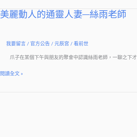
的
美麗動人的通靈人妻─絲雨老師
美
心
麗
靈
動
風
人
水
我要留言
/
官方公告
/
元辰宮 / 看前世
的
名
通
爪子在某個下午與朋友的聚會中認識絲雨老師，一聊之下才
師
靈
閱讀全文 »
人
妻
─
絲
雨
老
師