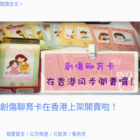
師
閱讀全文 »
親
授
創
（第
傷
十
聊
二
育
屆）
卡
在
香
港
上
架
創傷聊育卡在香港上架開賣啦！
開
賣
啦！
我要留言
/
公司佈達
/
元辰宮 / 看前世