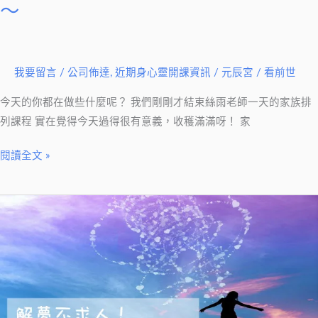
～
高
的
課
程
我要留言
/
公司佈達
,
近期身心靈開課資訊
/
元辰宮 / 看前世
～
今天的你都在做些什麼呢？ 我們剛剛才結束絲雨老師一天的家族排
列課程 實在覺得今天過得很有意義，收穫滿滿呀！ 家
閱讀全文 »
解
夢
超
EASY
～
在