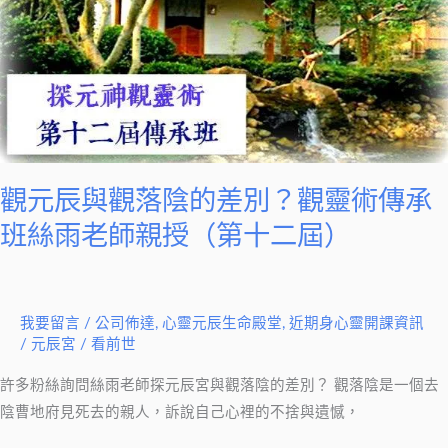
三
與
屆）
觀
落
陰
的
差
別？
觀元辰與觀落陰的差別？觀靈術傳承
觀
班絲雨老師親授（第十二屆）
靈
術
傳
承
我要留言
/
公司佈達
,
心靈元辰生命殿堂
,
近期身心靈開課資訊
/
元辰宮 / 看前世
班
絲
許多粉絲詢問絲雨老師探元辰宮與觀落陰的差別？ 觀落陰是一個去
雨
陰曹地府見死去的親人，訴說自己心裡的不捨與遺憾，
老