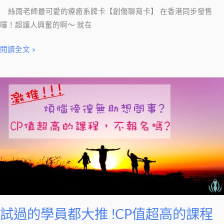
絲雨老師最可愛的療癒系牌卡【創傷聊育卡】 在香港同步發售
囉！超讓人興奮的啊～ 就在
閱讀全文 »
試
過
的
學
員
都
大
推
!CP
值
試過的學員都大推 !CP值超高的課程
超