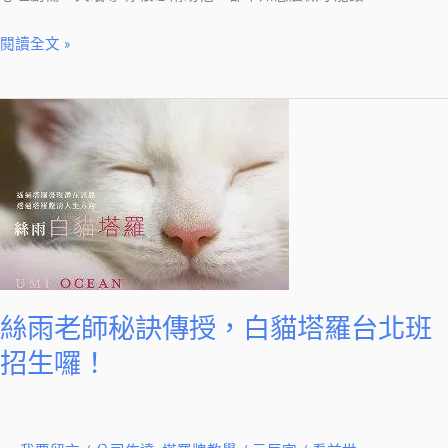
囉
閱讀全文 »
～
絲
雨
老
師
秘
訣
傳
授，
絲雨老師秘訣傳授，白貓塔羅台北班
白
貓
招生囉！
塔
羅
台