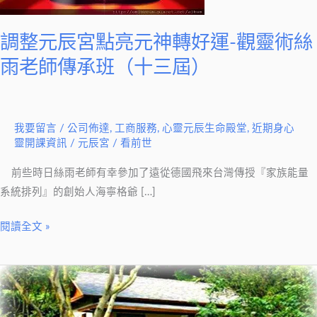
亮
元
調整元辰宮點亮元神轉好運-觀靈術絲
神
轉
雨老師傳承班（十三屆）
好
運-
觀
我要留言
/
公司佈達
,
工商服務
,
心靈元辰生命殿堂
,
近期身心
靈
靈開課資訊
/
元辰宮 / 看前世
術
前些時日絲雨老師有幸參加了遠從德國飛來台灣傳授『家族能量
絲
系統排列』的創始人海寧格爺 […]
雨
老
閱讀全文 »
師
傳
承
觀
班
元
（十
辰