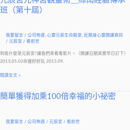
元辰宮元神宮觀靈術＿絲雨經驗傳承
絲
班（第十屆）
雨
經
驗
傳
我要留言
/
公司佈達
,
心靈元辰生命殿堂
,
近期身心靈開課資訊
/
元辰宮 / 看前世
承
班
到底什麼是元辰宮?讓我們來看看影片。（開課日期其實早已訂下）
（第
2013.05.02命運好好玩 2013.09.
十
屆）
閱讀全文 »
簡單獲得加乘100倍幸福的小祕密
簡
單
獲
得
我要留言
/
公司佈達
/
元辰宮 / 看前世
加