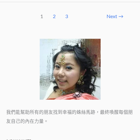
們
一
1
2
3
Next
→
起
完
成
孩
子
們
的
願
望
吧!
我們能幫助所有的朋友找到幸福的蛛絲馬跡，最終喚醒每個朋
友自己的內在力量。