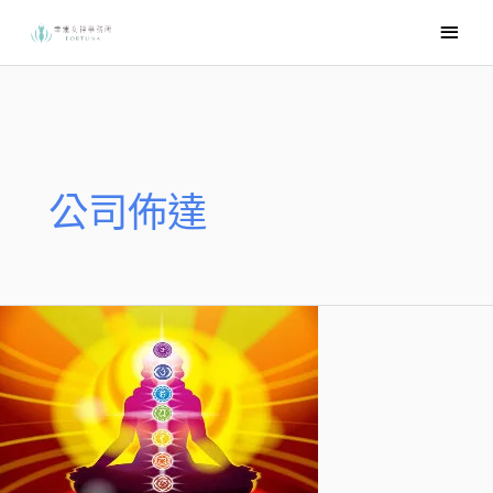
跳
主
至
要
主
選
要
內
單
容
公司佈達
調
整
元
辰
宮
點