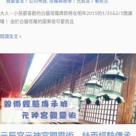
我要留言
/
公司佈達
,
塔羅牌教學
/
元辰宮 / 看前世
北
班
大人、小孩都喜歡的白貓塔羅牌即將在明年2015的1/31&2/1開課
招
囉！ 由於白貓塔羅的圖案很可愛而且
生
閱讀全文 »
囉！
元
辰
宮
元
神
宮
觀
靈
術
＿