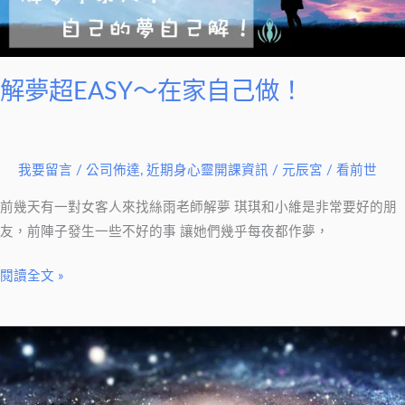
家
自
己
做！
解夢超EASY～在家自己做！
我要留言
/
公司佈達
,
近期身心靈開課資訊
/
元辰宮 / 看前世
前幾天有一對女客人來找絲雨老師解夢 琪琪和小維是非常要好的朋
友，前陣子發生一些不好的事 讓她們幾乎每夜都作夢，
閱讀全文 »
你
也
可