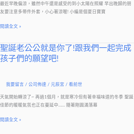
最近早晚偏涼，雖然中午還是感受的到小太陽在照耀 早出晚歸的朋
乘
友要注意多帶件外套，小心著涼喔! 小編是個夏日寶寶
100
倍
閱讀全文 »
幸
福
的
聖誕老公公就是你了!跟我們一起完成
聖
小
誕
孩子們的願望吧!
祕
老
密
公
公
我要留言
/
公司佈達
/
元辰宮 / 看前世
就
是
天氣開始轉涼了~ 再過1個月，就是寒冷但有著幸福味道的冬季 聖誕
你
佳節的暖暖氣氛也正在蔓延中…… 隨著剛圓滿落幕
了!
跟
閱讀全文 »
我